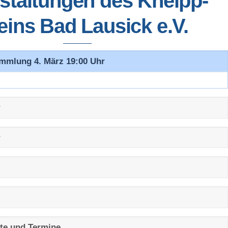
staltungen des Kneipp-
eins Bad Lausick e.V.
ammlung 4. März 19:00 Uhr
r
r
te und Termine