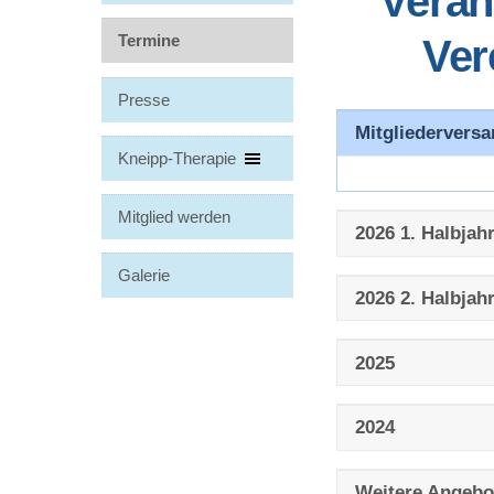
Veran
Termine
Ver
Presse
Mitgliedervers
Kneipp-Therapie
Mitglied werden
2026 1. Halbjah
Galerie
2026 2. Halbjah
2025
2024
Weitere Angebo