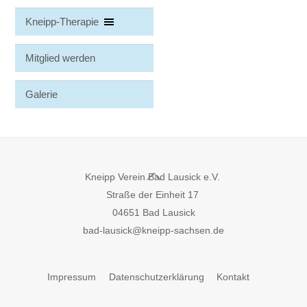
Kneipp-Therapie
Mitglied werden
Galerie
Back
Kneipp Verein Bad Lausick e.V.
To
Straße der Einheit 17
Top
04651 Bad Lausick
bad-lausick@kneipp-sachsen.de
Impressum
Datenschutzerklärung
Kontakt