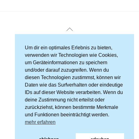
Back
To
Top
Impressum
Um dir ein optimales Erlebnis zu bieten,
verwenden wir Technologien wie Cookies,
Datenschutz
/
Cookie-Richtlinie
um Geräteinformationen zu speichern
und/oder darauf zuzugreifen. Wenn du
Kontakt
diesen Technologien zustimmst, können wir
Daten wie das Surfverhalten oder eindeutige
IDs auf dieser Website verarbeiten. Wenn du
Kneipp-Verein Bad Schandau und Umgebung e. V.
deine Zustimmung nicht erteilst oder
Marktplatz 4
zurückziehst, können bestimmte Merkmale
01814 Bad Schandau
und Funktionen beeinträchtigt werden.
mehr erfahren
Telefon 035022/40626
E-mail:
bad-schandau@kneipp-sachsen.de