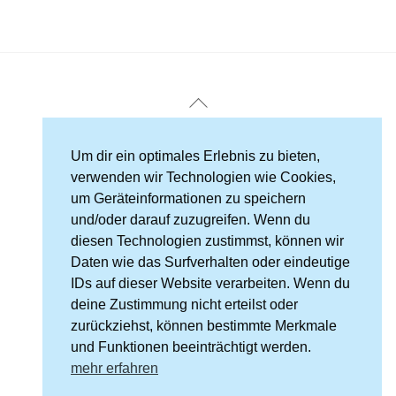
Back
To
Top
Impressum
Um dir ein optimales Erlebnis zu bieten,
verwenden wir Technologien wie Cookies,
Datenschutz
/
Cookie-Richtlinie
um Geräteinformationen zu speichern
und/oder darauf zuzugreifen. Wenn du
Kontakt
diesen Technologien zustimmst, können wir
Daten wie das Surfverhalten oder eindeutige
IDs auf dieser Website verarbeiten. Wenn du
Kneipp-Verein Bad Schandau und Umgebung e. V.
deine Zustimmung nicht erteilst oder
Marktplatz 4
zurückziehst, können bestimmte Merkmale
01814 Bad Schandau
und Funktionen beeinträchtigt werden.
mehr erfahren
Telefon 035022/40626
E-mail:
bad-schandau@kneipp-sachsen.de