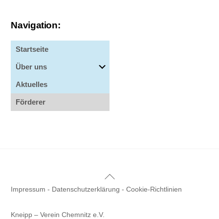
Navigation:
Startseite
Über uns
Aktuelles
Förderer
Back
To
Impressum
-
Datenschutzerklärung
-
Cookie-Richtlinien
Top
Kneipp – Verein Chemnitz e.V.