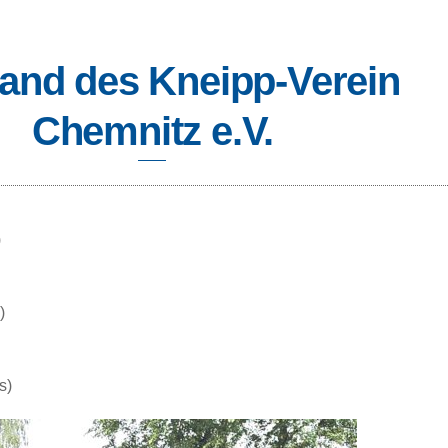
tand des Kneipp-Verein
Chemnitz e.V.
)
)
s)