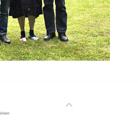
Back
To
inien
Top