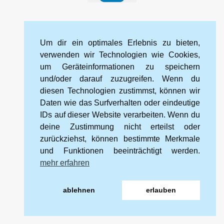
Top
Impressum
Datenschutzerklärung
Kontakt
Um dir ein optimales Erlebnis zu bieten,
Cookie-Richtlinie (EU)
verwenden wir Technologien wie Cookies,
um Geräteinformationen zu speichern
und/oder darauf zuzugreifen. Wenn du
Kneipp-Bund Landesverband Sachsen e. V.
diesen Technologien zustimmst, können wir
Wehlener Straße 46
Daten wie das Surfverhalten oder eindeutige
01067 Dresden
IDs auf dieser Website verarbeiten. Wenn du
deine Zustimmung nicht erteilst oder
zurückziehst, können bestimmte Merkmale
Tel.: 0351 328 99 88 2
und Funktionen beeinträchtigt werden.
Mobil: 0172 566 94 16
mehr erfahren
E-mail:
info@kneipp-sachsen.de
ablehnen
erlauben
Internet:
www.kneipp-sachsen.de