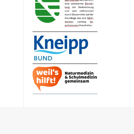
.
s
e
e