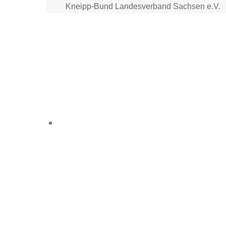
Skip
Kneipp-Bund Landesverband Sachsen e.V.
to
content