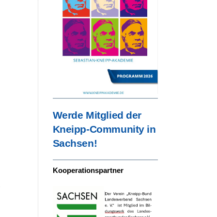
v
p
n
Werde Mitglied der
Kneipp-Community in
Sachsen!
Kooperationspartner
r
n
,