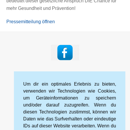
bedeutet dieser gesetzliche Anspruch DIE Chance für
mehr Gesundheit und Prävention!
Pressemitteilung öffnen
Back
To
Top
Impressum
Datenschutzerklärung
Kontakt
Um dir ein optimales Erlebnis zu bieten,
Cookie-Richtlinie (EU)
verwenden wir Technologien wie Cookies,
um Geräteinformationen zu speichern
und/oder darauf zuzugreifen. Wenn du
Kneipp-Bund Landesverband Sachsen e. V.
diesen Technologien zustimmst, können wir
Wehlener Straße 46
Daten wie das Surfverhalten oder eindeutige
01067 Dresden
IDs auf dieser Website verarbeiten. Wenn du