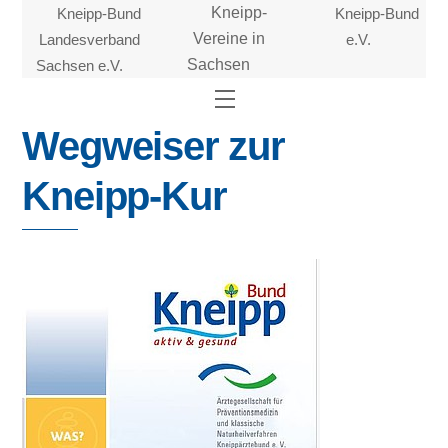
Skip
Kneipp-Bund
Kneipp-
Kneipp-Bund
to
Landesverband
Vereine in
e.V.
content
Sachsen e.V.
Sachsen
Menu
Wegweiser zur
Kneipp-Kur