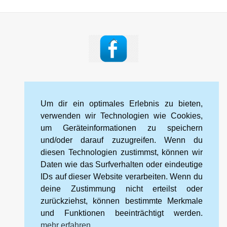
Back
To
Top
Impressum
Datenschutzerklärung
Kontakt
Um dir ein optimales Erlebnis zu bieten,
Cookie-Richtlinie (EU)
verwenden wir Technologien wie Cookies,
um Geräteinformationen zu speichern
und/oder darauf zuzugreifen. Wenn du
Kneipp-Bund Landesverband Sachsen e. V.
diesen Technologien zustimmst, können wir
Wehlener Straße 46
Daten wie das Surfverhalten oder eindeutige
01067 Dresden
IDs auf dieser Website verarbeiten. Wenn du
deine Zustimmung nicht erteilst oder
zurückziehst, können bestimmte Merkmale
Tel.: 0351 328 99 88 2
und Funktionen beeinträchtigt werden.
Mobil: 0172 566 94 16
mehr erfahren