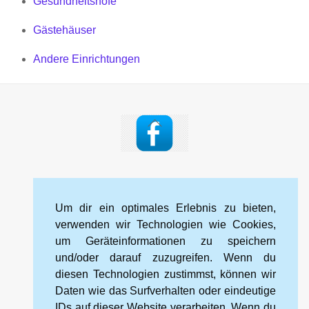
Gesundheitshöfe
Gästehäuser
Andere Einrichtungen
Back
To
Top
Impressum
Datenschutzerklärung
Kontakt
Um dir ein optimales Erlebnis zu bieten,
Cookie-Richtlinie (EU)
verwenden wir Technologien wie Cookies,
um Geräteinformationen zu speichern
und/oder darauf zuzugreifen. Wenn du
Kneipp-Bund Landesverband Sachsen e. V.
diesen Technologien zustimmst, können wir
Wehlener Straße 46
Daten wie das Surfverhalten oder eindeutige
01067 Dresden
IDs auf dieser Website verarbeiten. Wenn du