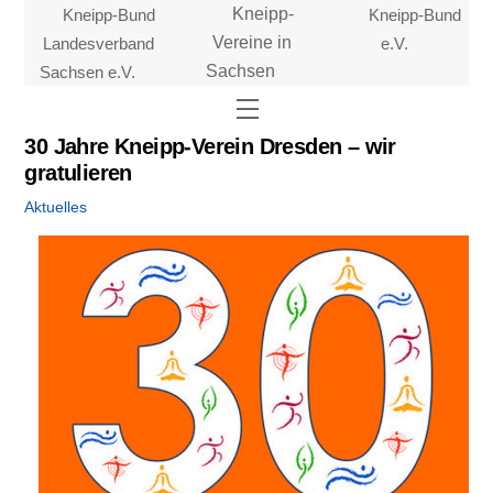
Skip
Kneipp-Bund
Kneipp-
Kneipp-Bund
to
Landesverband
Vereine in
e.V.
content
Sachsen e.V.
Sachsen
Menu
30 Jahre Kneipp-Verein Dresden – wir
gratulieren
Aktuelles