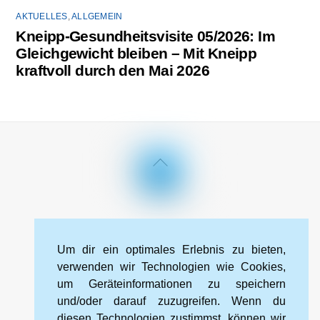
AKTUELLES
,
ALLGEMEIN
Kneipp-Gesundheitsvisite 05/2026: Im
Gleichgewicht bleiben – Mit Kneipp
kraftvoll durch den Mai 2026
Back
To
Top
Impressum
Datenschutzerklärung
Kontakt
Um dir ein optimales Erlebnis zu bieten,
Cookie-Richtlinie (EU)
verwenden wir Technologien wie Cookies,
um Geräteinformationen zu speichern
und/oder darauf zuzugreifen. Wenn du
Kneipp-Bund Landesverband Sachsen e. V.
diesen Technologien zustimmst, können wir