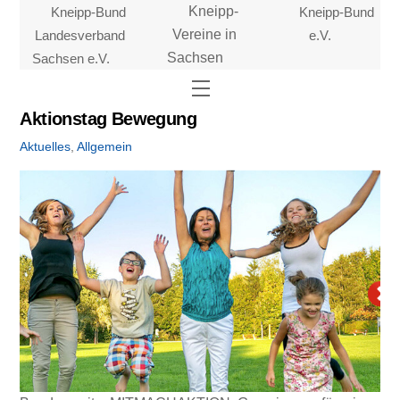
Skip
Kneipp-Bund
Kneipp-
Kneipp-Bund
to
Landesverband
Vereine in
e.V.
content
Sachsen e.V.
Sachsen
Menu
Aktionstag Bewegung
Aktuelles
,
Allgemein