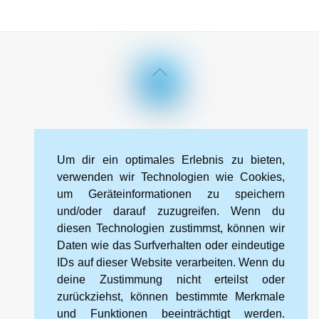
Back
To
Top
Impressum
Datenschutzerklärung
Kontakt
Um dir ein optimales Erlebnis zu bieten,
Cookie-Richtlinie (EU)
verwenden wir Technologien wie Cookies,
um Geräteinformationen zu speichern
und/oder darauf zuzugreifen. Wenn du
Kneipp-Bund Landesverband Sachsen e. V.
diesen Technologien zustimmst, können wir
Wehlener Straße 46
Daten wie das Surfverhalten oder eindeutige
01067 Dresden
IDs auf dieser Website verarbeiten. Wenn du
deine Zustimmung nicht erteilst oder
Tel.: 0351 328 99 88 2
zurückziehst, können bestimmte Merkmale
und Funktionen beeinträchtigt werden.
Mobil: 0172 566 94 16