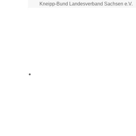
Skip
Kneipp-Bund Landesverband Sachsen e.V.
to
content