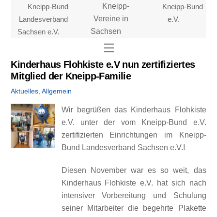
Skip
Kneipp-Bund
Kneipp-
Kneipp-Bund
to
Landesverband
Vereine in
e.V.
content
Sachsen e.V.
Sachsen
Menu
Kinderhaus Flohkiste e.V nun zertifiziertes
Mitglied der Kneipp-Familie
Aktuelles
,
Allgemein
Wir begrüßen das Kinderhaus Flohkiste
e.V. unter der vom Kneipp-Bund e.V.
zertifizierten Einrichtungen im Kneipp-
Bund Landesverband Sachsen e.V.!
Diesen November war es so weit, das
Kinderhaus Flohkiste e.V. hat sich nach
intensiver Vorbereitung und Schulung
seiner Mitarbeiter die begehrte Plakette