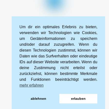
To
Top
Impressum
Datenschutzerklärung
Kontakt
Um dir ein optimales Erlebnis zu bieten,
Cookie-Richtlinie (EU)
verwenden wir Technologien wie Cookies,
um Geräteinformationen zu speichern
und/oder darauf zuzugreifen. Wenn du
Kneipp-Bund Landesverband Sachsen e. V.
diesen Technologien zustimmst, können wir
Wehlener Straße 46
Daten wie das Surfverhalten oder eindeutige
01067 Dresden
IDs auf dieser Website verarbeiten. Wenn du
deine Zustimmung nicht erteilst oder
zurückziehst, können bestimmte Merkmale
Tel.: 0351 328 99 88 2
und Funktionen beeinträchtigt werden.
Mobil: 0172 566 94 16
mehr erfahren
E-mail:
info@kneipp-sachsen.de
ablehnen
erlauben
Internet:
www.kneipp-sachsen.de