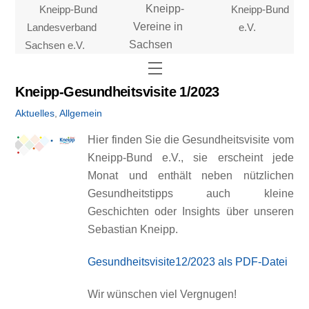
Skip
Kneipp-Bund
Kneipp-
Kneipp-Bund
to
Landesverband
Vereine in
e.V.
content
Sachsen e.V.
Sachsen
Menu
Kneipp-Gesundheitsvisite 1/2023
Aktuelles
,
Allgemein
Hier finden Sie die Gesundheitsvisite vom
Kneipp-Bund e.V., sie erscheint jede
Monat und enthält neben nützlichen
Gesundheitstipps auch kleine
Geschichten oder Insights über unseren
Sebastian Kneipp.
Gesundheitsvisite12/2023 als PDF-Datei
Wir wünschen viel Vergnugen!