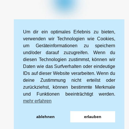
To
Top
Impressum
Datenschutzerklärung
Kontakt
Um dir ein optimales Erlebnis zu bieten,
Cookie-Richtlinie (EU)
verwenden wir Technologien wie Cookies,
um Geräteinformationen zu speichern
und/oder darauf zuzugreifen. Wenn du
Kneipp-Bund Landesverband Sachsen e. V.
diesen Technologien zustimmst, können wir
Wehlener Straße 46
Daten wie das Surfverhalten oder eindeutige
01067 Dresden
IDs auf dieser Website verarbeiten. Wenn du
deine Zustimmung nicht erteilst oder
zurückziehst, können bestimmte Merkmale
Tel.: 0351 328 99 88 2
und Funktionen beeinträchtigt werden.
Mobil: 0172 566 94 16
mehr erfahren
E-mail:
info@kneipp-sachsen.de
ablehnen
erlauben
Internet:
www.kneipp-sachsen.de