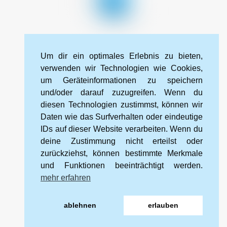
To
Top
Impressum
Datenschutzerklärung
Kontakt
Um dir ein optimales Erlebnis zu bieten,
Cookie-Richtlinie (EU)
verwenden wir Technologien wie Cookies,
um Geräteinformationen zu speichern
und/oder darauf zuzugreifen. Wenn du
Kneipp-Bund Landesverband Sachsen e. V.
diesen Technologien zustimmst, können wir
Wehlener Straße 46
Daten wie das Surfverhalten oder eindeutige
01067 Dresden
IDs auf dieser Website verarbeiten. Wenn du
deine Zustimmung nicht erteilst oder
zurückziehst, können bestimmte Merkmale
Tel.: 0351 328 99 88 2
und Funktionen beeinträchtigt werden.
Mobil: 0172 566 94 16
mehr erfahren
E-mail:
info@kneipp-sachsen.de
ablehnen
erlauben
Internet:
www.kneipp-sachsen.de