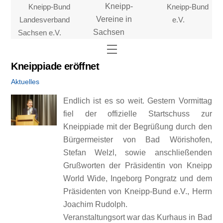
Skip
Kneipp-Bund
Kneipp-
Kneipp-Bund
to
Landesverband
Vereine in
e.V.
content
Sachsen e.V.
Sachsen
Menu
Kneippiade eröffnet
Aktuelles
Endlich ist es so weit. Gestern Vormittag
fiel der offizielle Startschuss zur
Kneippiade mit der Begrüßung durch den
Bürgermeister von Bad Wörishofen,
Stefan Welzl, sowie anschließenden
Grußworten der Präsidentin von Kneipp
World Wide, Ingeborg Pongratz und dem
Präsidenten von Kneipp-Bund e.V., Herrn
Joachim Rudolph.
Veranstaltungsort war das Kurhaus in Bad