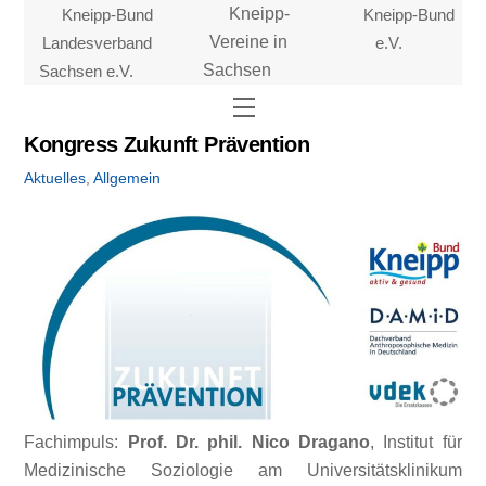
Skip
Kneipp-Bund
Kneipp-
Kneipp-Bund
to
Landesverband
Vereine in
e.V.
content
Sachsen e.V.
Sachsen
Menu
Kongress Zukunft Prävention
Aktuelles
,
Allgemein
Fachimpuls:
Prof. Dr. phil. Nico Dragano
, Institut für
Medizinische Soziologie am Universitätsklinikum