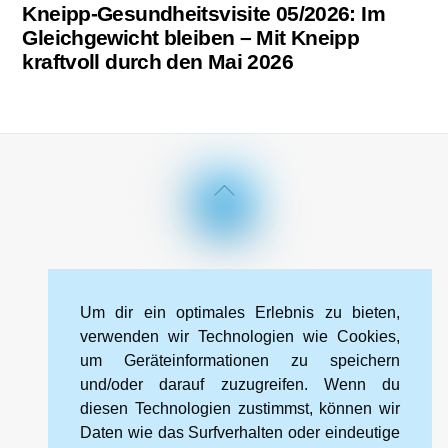
Kneipp-Gesundheitsvisite 05/2026: Im
Gleichgewicht bleiben – Mit Kneipp
kraftvoll durch den Mai 2026
Back
To
Top
Impressum
Datenschutzerklärung
Kontakt
Um dir ein optimales Erlebnis zu bieten,
Cookie-Richtlinie (EU)
verwenden wir Technologien wie Cookies,
um Geräteinformationen zu speichern
und/oder darauf zuzugreifen. Wenn du
Kneipp-Bund Landesverband Sachsen e. V.
diesen Technologien zustimmst, können wir
Wehlener Straße 46
Daten wie das Surfverhalten oder eindeutige