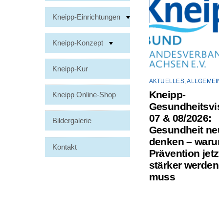
Kneipp-Einrichtungen
Kneipp-Konzept
Kneipp-Kur
AKTUELLES
,
ALLGEMEI
Kneipp-
Kneipp Online-Shop
Gesundheitsvis
07 & 08/2026:
Bildergalerie
Gesundheit ne
denken – war
Kontakt
Prävention jetz
stärker werden
muss