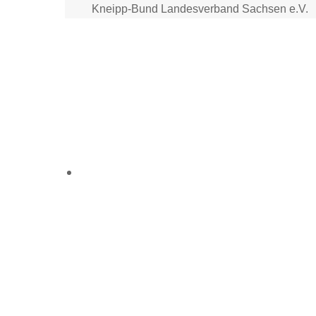
Skip
Kneipp-Bund Landesverband Sachsen e.V.
to
content