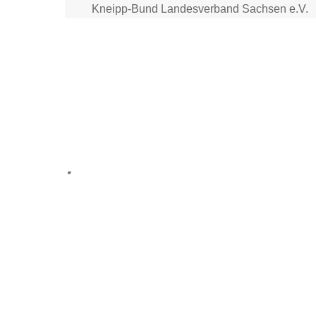
Skip
Kneipp-Bund Landesverband Sachsen e.V.
to
content