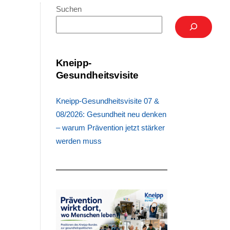
Suchen
Kneipp-
g
Gesundheitsvisite
m
e
Kneipp-Gesundheitsvisite 07 &
l
08/2026: Gesundheit neu denken
– warum Prävention jetzt stärker
werden muss
e
h
.
n
.