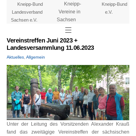
Skip
Kneipp-Bund
Kneipp-
Kneipp-Bund
to
Landesverband
Vereine in
e.V.
content
Sachsen e.V.
Sachsen
Menu
Vereinstreffen Juni 2023 +
Landesversammlung 11.06.2023
Aktuelles
,
Allgemein
Unter der Leitung des Vorsitzenden Alexander Krauß
fand das zweitägige Vereinstreffen der sächsischen