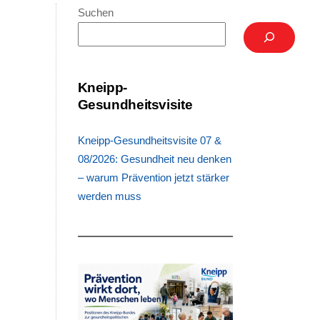
Suchen
d
Kneipp-
Gesundheitsvisite
r
n
Kneipp-Gesundheitsvisite 07 &
)
08/2026: Gesundheit neu denken
r
– warum Prävention jetzt stärker
r
werden muss
e
h
h
n
n