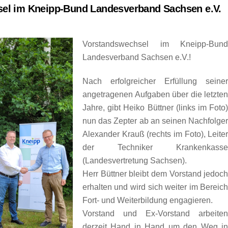
el im Kneipp-Bund Landesverband Sachsen e.V.
Vorstandswechsel im Kneipp-Bun
Landesverband Sachsen e.V.!
Nach erfolgreicher Erfüllung seine
angetragenen Aufgaben über die letzte
Jahre, gibt Heiko Büttner (links im Foto
nun das Zepter ab an seinen Nachfolge
Alexander Krauß (rechts im Foto), Leite
der Techniker Krankenkass
(Landesvertretung Sachsen).
Herr Büttner bleibt dem Vorstand jedoc
erhalten und wird sich weiter im Bereic
Fort- und Weiterbildung engagieren.
Vorstand und Ex-Vorstand arbeite
derzeit Hand in Hand um den Weg i