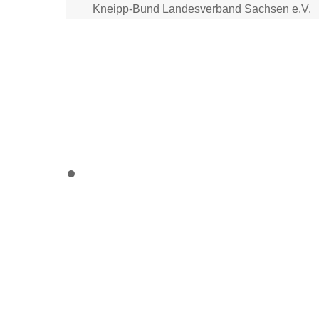
Skip
Kneipp-Bund Landesverband Sachsen e.V.
to
content