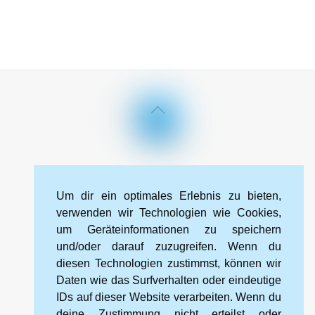
Back
To
Top
Impressum
Datenschutzerklärung
Kontakt
Um dir ein optimales Erlebnis zu bieten,
Cookie-Richtlinie (EU)
verwenden wir Technologien wie Cookies,
um Geräteinformationen zu speichern
und/oder darauf zuzugreifen. Wenn du
Kneipp-Bund Landesverband Sachsen e. V.
diesen Technologien zustimmst, können wir
Wehlener Straße 46
Daten wie das Surfverhalten oder eindeutige
01067 Dresden
IDs auf dieser Website verarbeiten. Wenn du
deine Zustimmung nicht erteilst oder