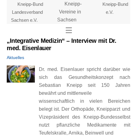
Skip
Kneipp-Bund
Kneipp-
Kneipp-Bund
to
Landesverband
Vereine in
e.V.
content
Sachsen e.V.
Sachsen
Menu
„Integrative Medizin“ – Interview mit Dr.
med. Eisenlauer
Aktuelles
Dr. med. Eisenlauer spricht darüber wie
sich das Gesundheitskonzept nach
Sebastian Kneipp seit 150 Jahren
bewährt und mittlerweile
wissenschaftlich in vielen Bereichen
belegt ist. Der Orthopäde, Kneipparzt und
Vizepräsident des Kneipp-Bundesselbst
nutzt pflanzliche Medikamente mit
Teufelskralle, Arnika, Beinwell und