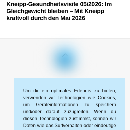
Kneipp-Gesundheitsvisite 05/2026: Im
Gleichgewicht bleiben – Mit Kneipp
kraftvoll durch den Mai 2026
Back
To
Top
Impressum
Datenschutzerklärung
Kontakt
Um dir ein optimales Erlebnis zu bieten,
Cookie-Richtlinie (EU)
verwenden wir Technologien wie Cookies,
um Geräteinformationen zu speichern
und/oder darauf zuzugreifen. Wenn du
Kneipp-Bund Landesverband Sachsen e. V.
diesen Technologien zustimmst, können wir
Wehlener Straße 46
Daten wie das Surfverhalten oder eindeutige