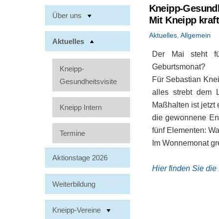
Kneipp-Gesundhe
Über uns
Mit Kneipp kraf
Aktuelles
,
Allgemein
Aktuelles
Der Mai steht f
Geburtsmonat?
Kneipp-
Für Sebastian Knei
Gesundheitsvisite
alles strebt dem 
Maßhalten ist jetz
Kneipp Intern
die gewonnene Ener
fünf Elementen: W
Termine
Im Wonnemonat gre
Aktionstage 2026
Hier finden Sie di
Weiterbildung
Kneipp-Vereine