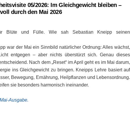
itsvisite 05/2026: Im Gleichgewicht bleiben –
tvoll durch den Mai 2026
ür Blüte und Fülle. Wie sah Sebastian Kneipp seine
pp war der Mai ein Sinnbild natürlicher Ordnung: Alles wächst
Licht entgegen – aber nichts überstürzt sich. Genau diese
t entscheidend. Nach dem „Reset“ im April geht es im Mai darum
gie ins Gleichgewicht zu bringen. Kneipps Lehre basiert au
asser, Bewegung, Ernährung, Heilpflanzen und Lebensordnung
ifen sie besonders harmonisch ineinander.
e Mai-Ausgabe.