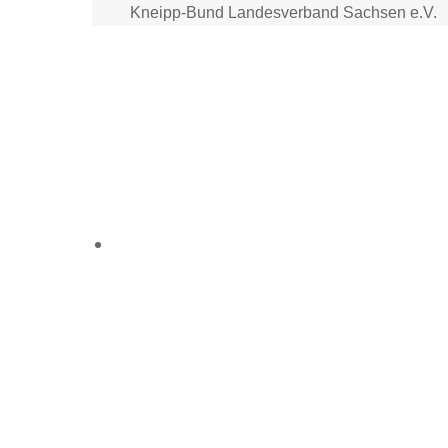
Skip
Kneipp-Bund Landesverband Sachsen e.V.
to
content