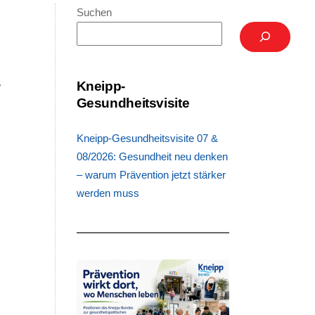
Suchen
-
Kneipp-
Gesundheitsvisite
Kneipp-Gesundheitsvisite 07 &
.
08/2026: Gesundheit neu denken
n
– warum Prävention jetzt stärker
r
werden muss
e
e
:
r