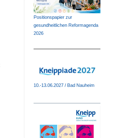
:
m
Positionspapier zur
“
gesundheitlichen Reformagenda
n
2026
-
,
m
t
10.-13.06.2027 / Bad Nauheim
e
g
x
-
,
m