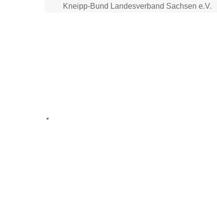
Skip
Kneipp-Bund Landesverband Sachsen e.V.
to
content