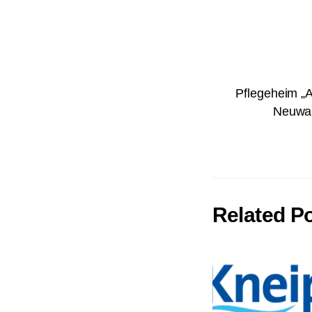
Pflegeheim „A
Neuwah
Related P