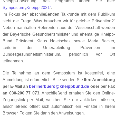
Kneipp-Forschung, das Programm finden Sie hier
Symposium „Kneipp 2021“
.
Im Fokus der abschließenden Talkrunde mit dem Publiku
steht die Frage „Was brauchen wir für gelebte Prävention?
Neben namhaften Referenten aus der Wissenschaft werde
der Bayerische Gesundheitsminister und ehemalige Kneipp
Bund Präsident Klaus Holetschek sowie Maria Becker
Leiterin der Unterabteilung Prävention i
Bundesgesundheitsministerium, persönlich vor Or
teilnehmen.
Die Teilnahme an dem Symposium ist kostenfrei, ein
Anmeldung ist erforderlich. Bitte senden Sie
Ihre Anmeldun
per E-Mail an
berlinerbuero@kneippbund.de
oder per Fa
an 030-200 77 073
. Anschließend erhalten Sie den Online
Zugangslink per Mail, welchen Sie nur anklicken müssen
anschließend öffnet sich automatisch ein Fenster in Ihre
Browser. Folgen Sie dann den Anweisungen.